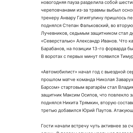
новогодняя пауза разделила собой шест
череповчанами из-за травмы выбыл основ
тренеру Анвару Гатиятулину пришлось пе
поднялся Степан Фальковский, во вторую
Лучевников, седьмым защитником стал де
«Северсталью» Александр Иванов. Что кас
Барабанов, на позиции 13-го форварда бы
В воротах с первых минут появился Тиму
«Автомобилист» начал год с выездной сер
прошлом матче команда Николая Заварухи
Барсом» стартовым вратарём стал Владим
защитник Максим Осипов, что повлекло з
поднялся Никита Трямкин, вторую состав
третью добавился Юрий Паутов. Атакующ
Гости начали встречу чуть активнее за сче