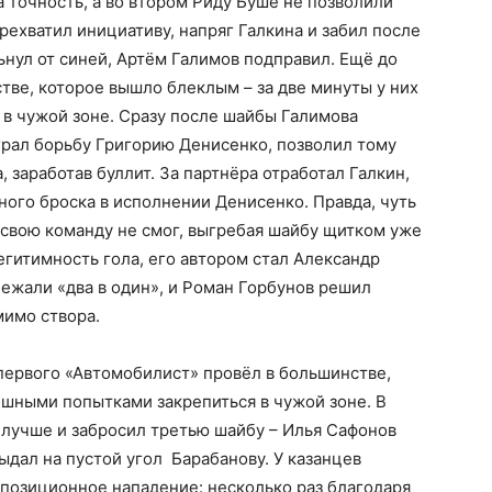
а точность, а во втором Риду Буше не позволили
ерехватил инициативу, напряг Галкина и забил после
нул от синей, Артём Галимов подправил. Ещё до
тве, которое вышло блеклым – за две минуты у них
я в чужой зоне. Сразу после шайбы Галимова
грал борьбу Григорию Денисенко, позволил тому
, заработав буллит. За партнёра отработал Галкин,
ого броска в исполнении Денисенко. Правда, чуть
 свою команду не смог, выгребая шайбу щитком уже
егитимность гола, его автором стал Александр
бежали «два в один», и Роман Горбунов решил
мимо створа.
 первого «Автомобилист» провёл в большинстве,
ешными попытками закрепиться в чужой зоне. В
а лучше и забросил третью шайбу – Илья Сафонов
ыдал на пустой угол Барабанову. У казанцев
 позиционное нападение: несколько раз благодаря