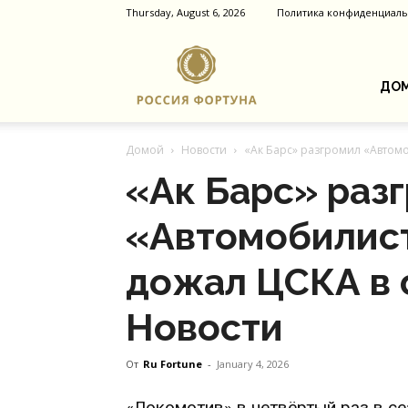
Thursday, August 6, 2026
Политика конфиденциаль
Россия
ДОМ
Домой
Новости
«Ак Барс» разгромил «Автомо
Фортуна
«Ак Барс» раз
«Автомобилис
дожал ЦСКА в 
Новости
От
Ru Fortune
-
January 4, 2026
«Локомотив» в четвёртый раз в с