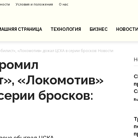
ности
Условия и положения
О нас
АШНЯЯ СТРАНИЦА
ТЕХНОЛОГИЯ
БИЗНЕС
НОВОСТ
билист», «Локомотив» дожал ЦСКА в серии бросков: Новости
Н
громил
т», «Локомотив»
С
п
серии бросков:
С
Ru
Т
п
п
езоне обыграл ЦСКА