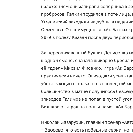
наложениям они запирали соперника в зо
пробросов. Галкин трудился в поте лица,
Хмелевский заходили на дубль, в падени
Семёнова. О преимуществе «Ак Барса» кр
29-9 в пользу Казани после двух периодо
За нереализованный буллит Денисенко ис
в одной смене: сначала шикарно бросил и
её «доел» Михаил Фисенко. Игра «Ак Барс
практически ничего. Эпизодами уральца
убегать «один в ноль», но в последний м
большинство в матче получилось безрезу
эпизодов Галимов не попал в пустой угол
Билялов отыграл на ноль и помог «Ак Ба
Николай Заварухин, главный тренер «Авт
– Здорово, что есть победные серии, но п