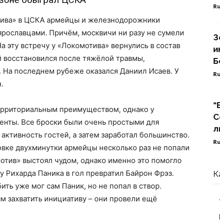
Ru
тива» в ЦСКА армейцы и железнодорожники
 ярославцами. Причём, москвичи ни разу не сумели
З
. На эту встречу у «Локомотива» вернулись в состав
и
й восстановился после тяжёлой травмы,
Б
. На последнем рубеже оказался Даниил Исаев. У
Ru
.
“
территориальным преимуществом, однако у
С
енты. Все броски были очень простыми для
л
активность гостей, а затем заработал большинство.
Ru
цовке двухминутки армейцы несколько раз не попали
мотив» выстоял чудом, однако именно это помогло
у Рихарда Паника в гол превратил Байрон Фрэз.
К
ить уже мог сам Паник, но не попал в створ.
м захватить инициативу – они провели ещё