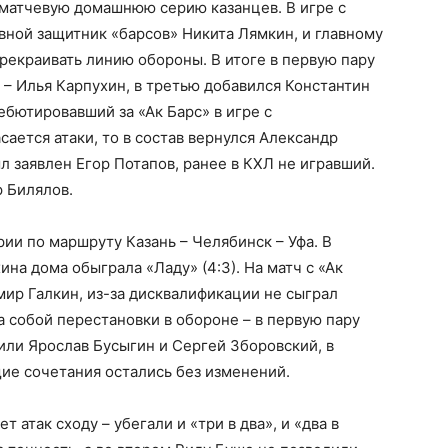
иматчевую домашнюю серию казанцев. В игре с
ной защитник «барсов» Никита Лямкин, и главному
рекраивать линию обороны. В итоге в первую пару
 – Илья Карпухин, в третью добавился Константин
бютировавший за «Ак Барс» в игре с
ается атаки, то в состав вернулся Александр
л заявлен Егор Потапов, ранее в КХЛ не игравший.
р Билялов.
ии по маршруту Казань – Челябинск – Уфа. В
на дома обыграла «Ладу» (4:3). На матч с «Ак
ир Галкин, из-за дисквалификации не сыграл
а собой перестановки в обороне – в первую пару
или Ярослав Бусыгин и Сергей Зборовский, в
ие сочетания остались без изменений.
т атак сходу – убегали и «три в два», и «два в