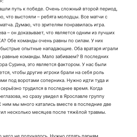
»:
нашли путь к победе. Очень сложный второй период,
о, что выстояли – ребята молодцы. Все матчи с
атча. Думаю, что зрителям понравилась игра.
ва – он доказывает, что является одним из лучших
КА? Обе команды очень равны по силам. У них
ть быстрые опытные нападающие. Оба вратаря играли
о равные команды. Мало забиваем? В последних
ра Сурина, это является фактором. У нас были
ется, чтобы другие игроки брали на себя роль
ми под воротами соперника. Нужно идти туда и
н серьёзно трудился в последнее время. Когда
еглазова, но сразу увидел в Ярославле группу
С ним мы много катались вместе в последние две
тил несколько месяцев после тяжёлой травмы.
о чего не получалось. Нужно отдать парням