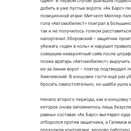
один». В первом случае уральцев подвел
добить в уже пустые ворота. «Ак Барс» п
позиционной атаки: Митчелл Миллер паль
гола «Автомобилист» поиграл в большинс
так и не получилось толком расставитьс
напортачил Зборовский – защитник прои
убежать «один в ноль» и нарушил правила
совершив невероятный сэйв после штрафн
позже вратарь «Автомобилист» выручить
из-за линии ворот – повтор подтвердил л
Хмелевский. В концовке гости ещё раз у
бросать самостоятельно, но шайба ушла 
Начало второго периода, как и концовку
которое снова запомнилось лишь безусп
равных составах «Ак Барс» выглядел куд
отборолся против защитника, а Галимов в
проходили контратаки, здорово работало