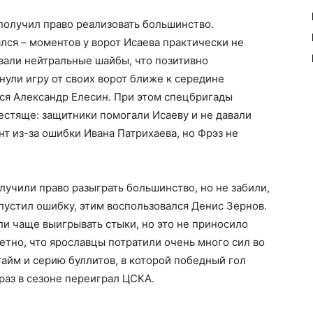
получил право реализовать большинство.
ся – моментов у ворот Исаева практически не
вали нейтральные шайбы, что позитивно
нули игру от своих ворот ближе к середине
лся Александр Елесин. При этом спецбригады
естяще: защитники помогали Исаеву и не давали
т из-за ошибки Ивана Патрихаева, но Фрэз не
лучили право разыграть большинство, но не забили,
пустил ошибку, этим воспользовался Денис Зернов.
и чаще выигрывать стыки, но это не приносило
тно, что ярославцы потратили очень много сил во
тайм и серию буллитов, в которой победный гол
раз в сезоне переиграл ЦСКА.