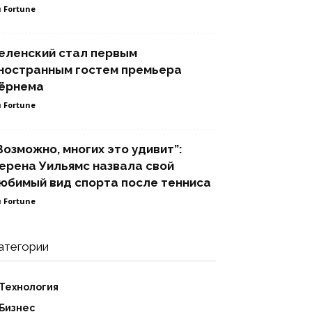
 Fortune
еленский стал первым
ностранным гостем премьера
ёрнема
 Fortune
Возможно, многих это удивит”:
ерена Уильямс назвала свой
юбимый вид спорта после тенниса
 Fortune
атегории
Технология
Бизнес