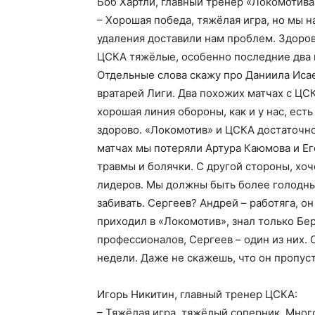
Боб Хартли, главный тренер «Локомотива
– Хорошая победа, тяжёлая игра, но мы 
удаления доставили нам проблем. Здоров
ЦСКА тяжёлые, особенно последние два м
Отдельные слова скажу про Даниила Исае
вратарей Лиги. Два похожих матчах с ЦС
хорошая линия обороны, как и у нас, ес
здорово. «Локомотив» и ЦСКА достаточн
матчах мы потеряли Артура Каюмова и Его
травмы и болячки. С другой стороны, хоч
лидеров. Мы должны быть более голодны
забивать. Сергеев? Андрей – работяга, о
приходил в «Локомотив», знал только Бер
профессионалов, Сергеев – один из них. 
недели. Даже не скажешь, что он пропус
Игорь Никитин, главный тренер ЦСКА:
– Тяжёлая игра, тяжёлый соперник. Мног