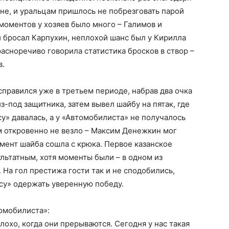
не, и уральцам пришлось не побрезговать парой
 моментов у хозяев было много – Галимов и
и бросал Карпухин, неплохой шанс был у Кирилла
асноречиво говорила статистика бросков в створ –
в.
правился уже в третьем периоде, набрав два очка
з-под защитника, затем вывел шайбу на пятак, где
у» давалась, а у «Автомобилиста» не получалось
м откровенно не везло – Максим Денежкин мог
омент шайба сошла с крюка. Первое казанское
льтатным, хотя моменты были – в одном из
. На гол престижа гости так и не сподобились,
рсу» одержать уверенную победу.
омобилиста»:
лохо, когда они прерываются. Сегодня у нас такая