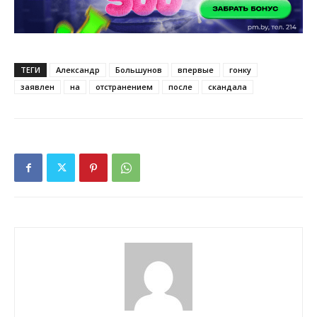
ТЕГИ
Александр
Большунов
впервые
гонку
заявлен
на
отстранением
после
скандала