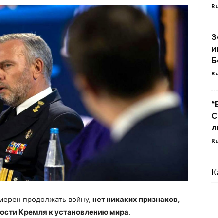
Ru
З
и
Б
Ru
“
С
л
Ru
К
мерен продолжать войну,
нет никаких признаков,
ности Кремля к установлению мира
.