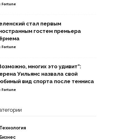
 Fortune
еленский стал первым
ностранным гостем премьера
ёрнема
 Fortune
Возможно, многих это удивит”:
ерена Уильямс назвала свой
юбимый вид спорта после тенниса
 Fortune
атегории
Технология
Бизнес