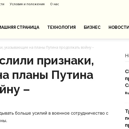
сти
Условия и положения
О нас
АШНЯЯ СТРАНИЦА
ТЕХНОЛОГИЯ
БИЗНЕС
НОВОСТ
и, указывающие на планы Путина продолжать войну –
Н
слили признаки,
а планы Путина
С
п
йну –
С
Ru
Т
дывать больше усилий в военное сотрудничество с
п
ины.
п