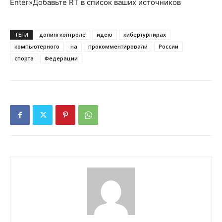
Enter»
Добавьте RT в список ваших источников
ТЕГИ
допингконтроле
идею
кибертурнирах
компьютерного
на
прокомментировали
России
спорта
Федерации