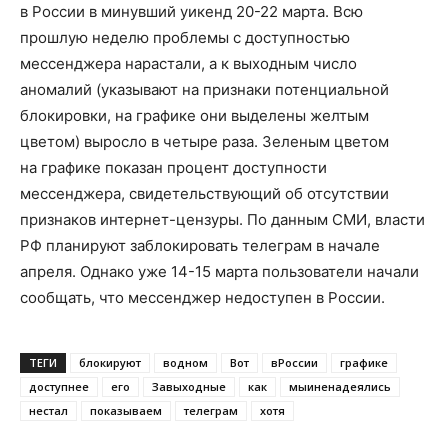
в России в минувший уикенд 20-22 марта. Всю
прошлую неделю проблемы с доступностью
мессенджера нарастали, а к выходным число
аномалий (указывают на признаки потенциальной
блокировки, на графике они выделены желтым
цветом) выросло в четыре раза. Зеленым цветом
на графике показан процент доступности
мессенджера, свидетельствующий об отсутствии
признаков интернет-цензуры. По данным СМИ, власти
РФ планируют заблокировать телеграм в начале
апреля. Однако уже 14-15 марта пользователи начали
сообщать, что мессенджер недоступен в России.
ТЕГИ
блокируют
водном
Вот
вРоссии
графике
доступнее
его
Завыходные
как
мыиненадеялись
нестал
показываем
телеграм
хотя