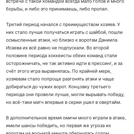
встрече с такой командой всегда мало голов и много
борьбы, и либо это принимаешь, либо пропал.
Третий период начался с преимуществом хозяев. У
них стало лучше получаться играть с шайбой, пошли
осмысленные атаки, но близко к воротам Даниила
Исаева их всё равно не подпускали. Во второй
половине периода хоккеисты обеих команд стали
осторожничать, не так активно идти в прессинг, и за
счёт этого игра выравнялась. По крайней мере,
хозяевам стало попроще разгонять атаки и чаще
добираться до чужих ворот. Концовку третьего
периода они провели лучше, могли вырывать победу,
но всё-таки матч впервые в серии ушел в овертайм.
В дополнительное время омичи много играли в атаке,
имели шансы победить, но первая же угроза их
воротам на восьмой минуте обернулась голом.