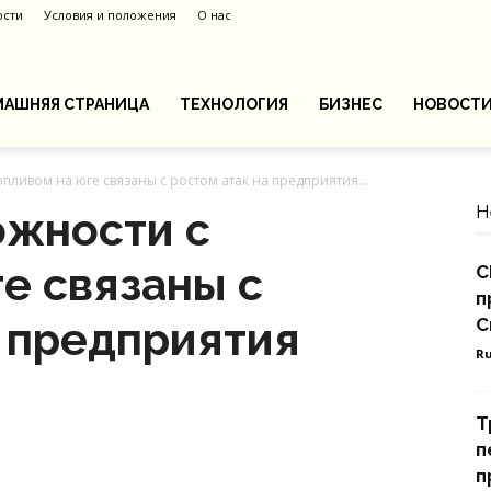
ости
Условия и положения
О нас
АШНЯЯ СТРАНИЦА
ТЕХНОЛОГИЯ
БИЗНЕС
НОВОСТ
пливом на юге связаны с ростом атак на предприятия...
Н
ожности с
е связаны с
С
п
а предприятия
С
Ru
Т
п
п