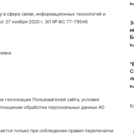
Ru
 в сфере связи, информационных технологий и
т 27 ноября 2020 г. ЭЛ № ФС 77-79546
З
и
Б
Ru
еевна
“
С
л
Ru
ные геолокации Пользователей сайта, условия
К
 отношении обработки персональных данных АО
ается только при соблюдении правил перепечатки