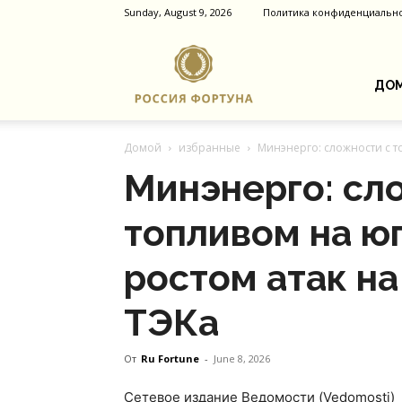
Sunday, August 9, 2026
Политика конфиденциальн
Россия
ДОМ
Домой
избранные
Минэнерго: сложности с то
Фортуна
Минэнерго: сл
топливом на юг
ростом атак н
ТЭКа
От
Ru Fortune
-
June 8, 2026
Сетевое издание Ведомости (Vedomosti)