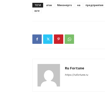
ТЕГИ
атак
Минэнерго
на
предприятия
юге
Ru Fortune
https://rufortune.ru