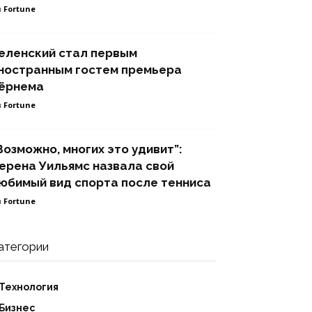
 Fortune
еленский стал первым
ностранным гостем премьера
ёрнема
 Fortune
Возможно, многих это удивит”:
ерена Уильямс назвала свой
юбимый вид спорта после тенниса
 Fortune
атегории
Технология
Бизнес