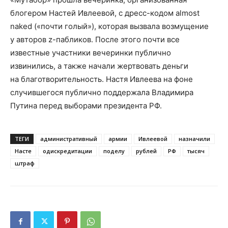
блогером Настей Ивлеевой, с дресс-кодом almost
naked («почти голый»), которая вызвала возмущение
у авторов z-пабликов. После этого почти все
известные участники вечеринки публично
извинились, а также начали жертвовать деньги
на благотворительность. Настя Ивлеева на фоне
случившегося публично поддержала Владимира
Путина перед выборами президента РФ.
ТЕГИ
административный
армии
Ивлеевой
назначили
Насте
одискредитации
поделу
рублей
РФ
тысяч
штраф