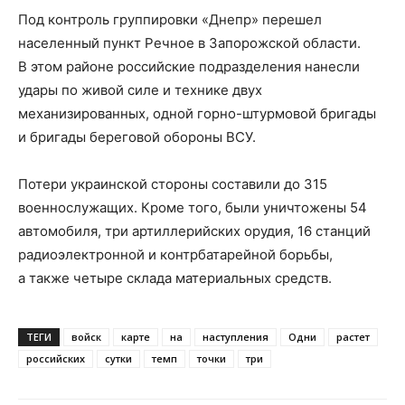
Под контроль группировки «Днепр» перешел
населенный пункт Речное в Запорожской области.
В этом районе российские подразделения нанесли
удары по живой силе и технике двух
механизированных, одной горно-штурмовой бригады
и бригады береговой обороны ВСУ.
Потери украинской стороны составили до 315
военнослужащих. Кроме того, были уничтожены 54
автомобиля, три артиллерийских орудия, 16 станций
радиоэлектронной и контрбатарейной борьбы,
а также четыре склада материальных средств.
ТЕГИ
войск
карте
на
наступления
Одни
растет
российских
сутки
темп
точки
три