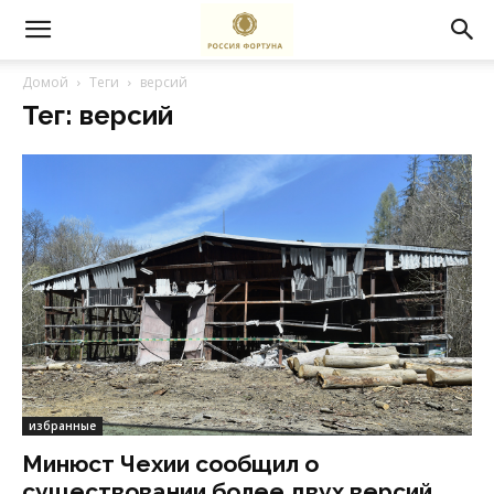
Домой
Теги
версий
Тег: версий
избранные
Минюст Чехии сообщил о
существовании более двух версий