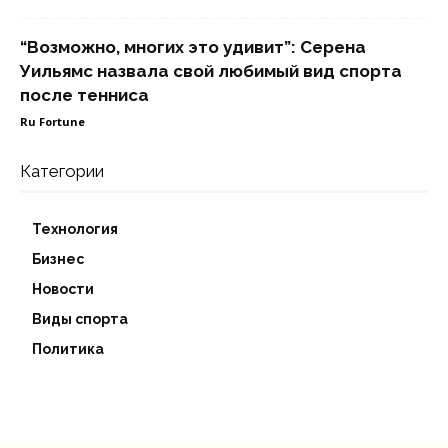
“Возможно, многих это удивит”: Серена
Уильямс назвала свой любимый вид спорта
после тенниса
Ru Fortune
Категории
Технология
Бизнес
Новости
Виды спорта
Политика