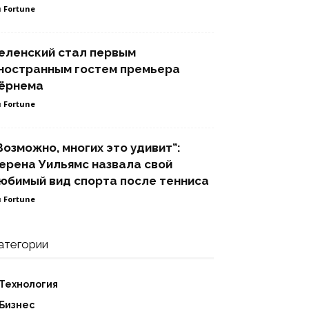
 Fortune
еленский стал первым
ностранным гостем премьера
ёрнема
 Fortune
Возможно, многих это удивит”:
ерена Уильямс назвала свой
юбимый вид спорта после тенниса
 Fortune
атегории
Технология
Бизнес