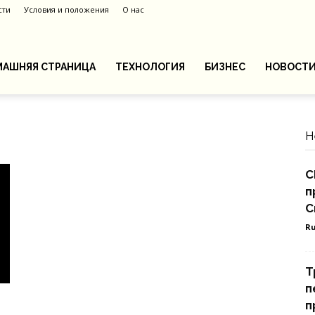
сти
Условия и положения
О нас
АШНЯЯ СТРАНИЦА
ТЕХНОЛОГИЯ
БИЗНЕС
НОВОСТ
Н
С
п
С
Ru
Т
п
п