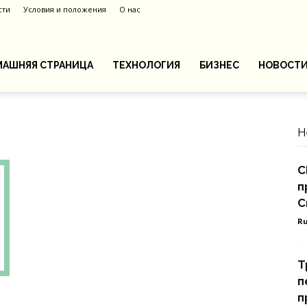
сти
Условия и положения
О нас
АШНЯЯ СТРАНИЦА
ТЕХНОЛОГИЯ
БИЗНЕС
НОВОСТ
Н
С
п
С
Ru
Т
п
п