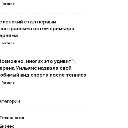
 Fortune
еленский стал первым
ностранным гостем премьера
ёрнема
 Fortune
Возможно, многих это удивит”:
ерена Уильямс назвала свой
юбимый вид спорта после тенниса
 Fortune
атегории
Технология
Бизнес