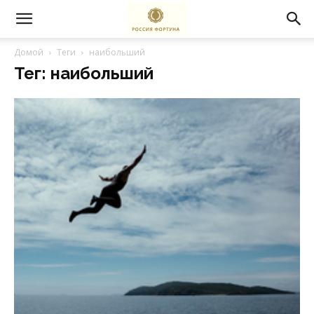
Домой
Теги
наибольший
Тег: наибольший