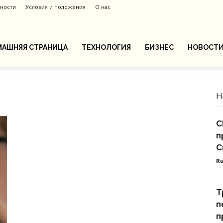
ности
Условия и положения
О нас
АШНЯЯ СТРАНИЦА
ТЕХНОЛОГИЯ
БИЗНЕС
НОВОСТ
Н
С
п
С
Ru
Т
п
п