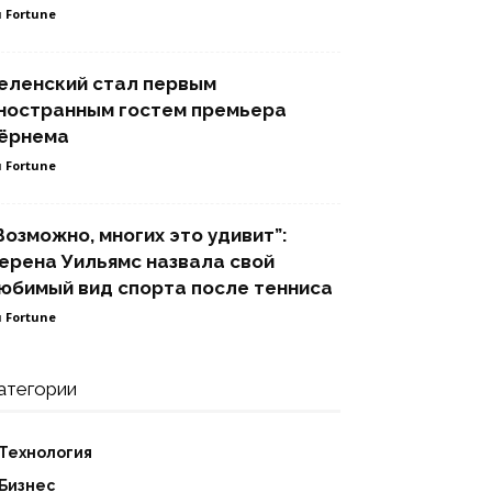
 Fortune
еленский стал первым
ностранным гостем премьера
ёрнема
 Fortune
Возможно, многих это удивит”:
ерена Уильямс назвала свой
юбимый вид спорта после тенниса
 Fortune
атегории
Технология
Бизнес