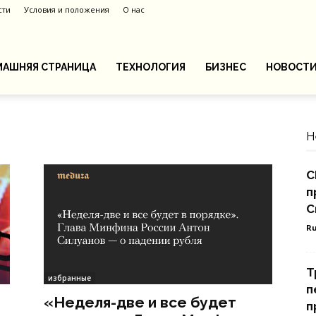
сти
Условия и положения
О нас
АШНЯЯ СТРАНИЦА
ТЕХНОЛОГИЯ
БИЗНЕС
НОВОСТ
Н
С
п
С
Ru
Т
избранные
п
«Неделя-две и все будет
п