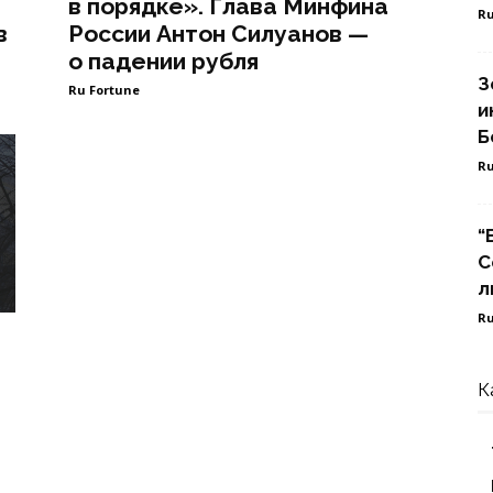
в порядке». Глава Минфина
Ru
в
России Антон Силуанов —
о падении рубля
З
Ru Fortune
и
Б
Ru
“
С
л
Ru
К