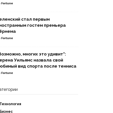
 Fortune
еленский стал первым
ностранным гостем премьера
ёрнема
 Fortune
Возможно, многих это удивит”:
ерена Уильямс назвала свой
юбимый вид спорта после тенниса
 Fortune
атегории
Технология
Бизнес