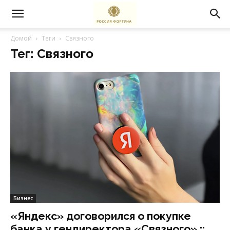
Домой
Теги
Связного
Тег: Связного
Бизнес
«Яндекс» договорился о покупке
банка у гендиректора «Связного» ::