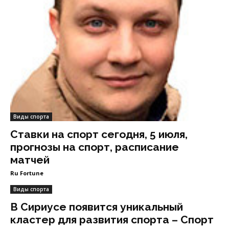
Виды спорта
Ставки на спорт сегодня, 5 июля,
прогнозы на спорт, расписание
матчей
Ru Fortune
Виды спорта
В Сириусе появится уникальный
кластер для развития спорта – Спорт