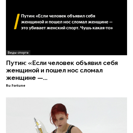
Виды спорта
Путин: «Если человек объявил себя
женщиной и пошел нос сломал
женщине —...
Ru Fortune