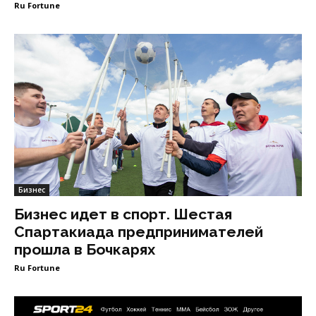
Ru Fortune
Бизнес
Бизнес идет в спорт. Шестая
Спартакиада предпринимателей
прошла в Бочкарях
Ru Fortune