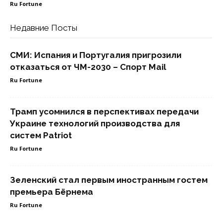
Ru Fortune
Недавние Посты
СМИ: Испания и Португалия пригрозили
отказаться от ЧМ-2030 – Спорт Mail
Ru Fortune
Трамп усомнился в перспективах передачи
Украине технологий производства для
систем Patriot
Ru Fortune
Зеленский стал первым иностранным гостем
премьера Бёрнема
Ru Fortune