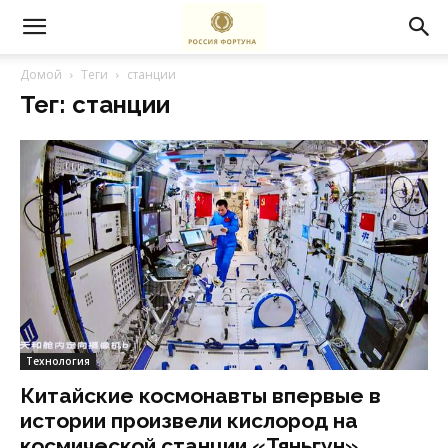
Домой
Теги
станции
Тег: станции
Технология
Китайские космонавты впервые в
истории произвели кислород на
космической станции «Тяньгун»...