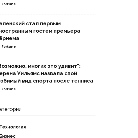
 Fortune
еленский стал первым
ностранным гостем премьера
ёрнема
 Fortune
Возможно, многих это удивит”:
ерена Уильямс назвала свой
юбимый вид спорта после тенниса
 Fortune
атегории
Технология
Бизнес