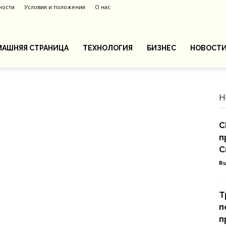
ности
Условия и положения
О нас
АШНЯЯ СТРАНИЦА
ТЕХНОЛОГИЯ
БИЗНЕС
НОВОСТ
Н
С
п
С
Ru
Т
п
п