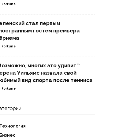
 Fortune
еленский стал первым
ностранным гостем премьера
ёрнема
 Fortune
Возможно, многих это удивит”:
ерена Уильямс назвала свой
юбимый вид спорта после тенниса
 Fortune
атегории
Технология
Бизнес