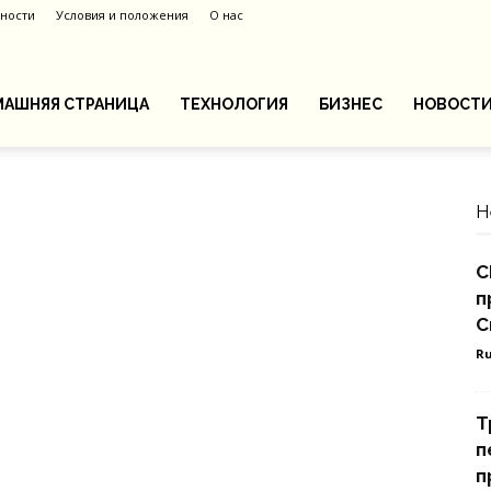
ности
Условия и положения
О нас
АШНЯЯ СТРАНИЦА
ТЕХНОЛОГИЯ
БИЗНЕС
НОВОСТ
Н
С
п
С
Ru
Т
п
п