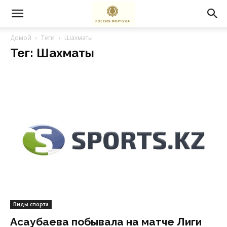
Домой
Теги
Шахматы
Тег: Шахматы
Виды спорта
Асаубаева побывала на матче Лиги