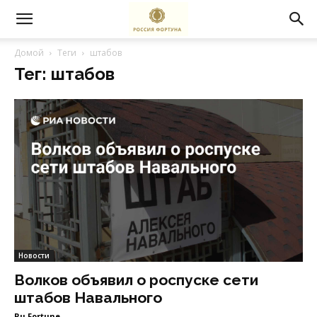
Домой
Теги
штабов
Тег: штабов
Новости
Волков объявил о роспуске сети
штабов Навального
Ru Fortune