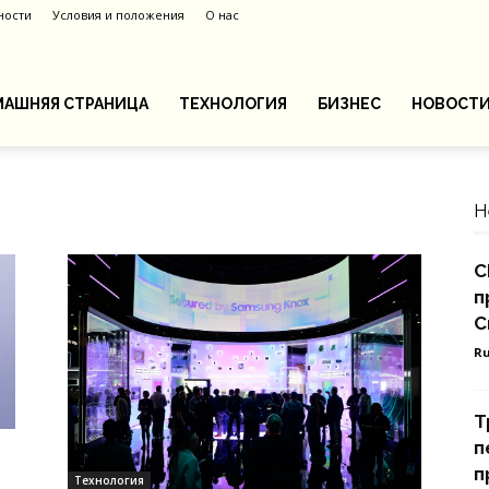
ности
Условия и положения
О нас
АШНЯЯ СТРАНИЦА
ТЕХНОЛОГИЯ
БИЗНЕС
НОВОСТ
Н
С
п
С
Ru
Т
п
п
Технология