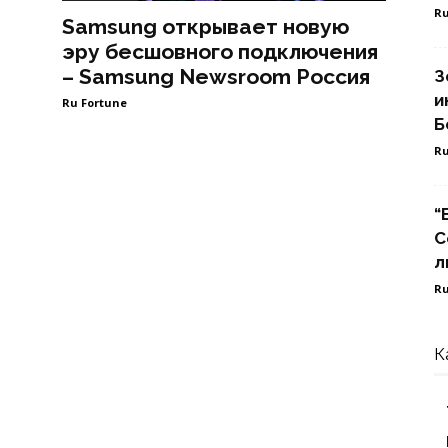
Ru
Samsung открывает новую
эру бесшовного подключения
– Samsung Newsroom Россия
З
и
Ru Fortune
Б
Ru
“
С
л
Ru
К