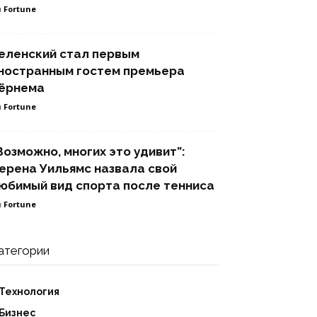
 Fortune
еленский стал первым
ностранным гостем премьера
ёрнема
 Fortune
Возможно, многих это удивит”:
ерена Уильямс назвала свой
юбимый вид спорта после тенниса
 Fortune
атегории
Технология
Бизнес